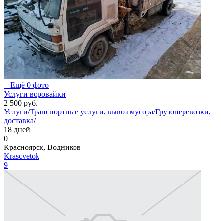
+ Ещё 0 фото
Услуги воровайки
2 500
руб.
Услуги
/
Транспортные услуги, вывоз мусора
/
Грузоперевозки,
доставка
/
18 дней
0
Красноярск, Водников
Krascvetok
9