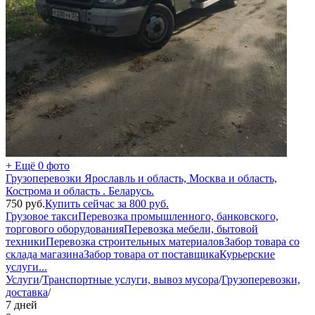
+ Ещё 0 фото
Грузоперевозки Ярославль и область, Москва и область,
Кострома и область . Беларусь.
750
руб.
Купить сейчас за
800
руб.
Грузовое такси
Перевозка промышленного, банковского,
торгового оборудования
Перевозка мебели, бытовой
техники
Перевозка строительных материалов
Забор товара со
склада магазина
Забор товара от поставщика
Курьерские
услуги
...
Услуги
/
Транспортные услуги, вывоз мусора
/
Грузоперевозки,
доставка
/
7 дней