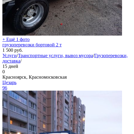
+ Ещё 1 фото
грузоперевозки бортовой 2 т
1 500
руб.
Услуги
/
Транспортные услуги, вывоз мусора
/
Грузоперевозки,
доставка
/
15 дней
0
Красноярск, Красномосковская
Цезарь
96