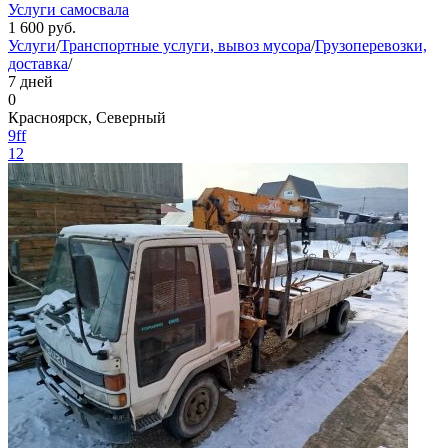
Услуги самосвала
1 600
руб.
Услуги
/
Транспортные услуги, вывоз мусора
/
Грузоперевозки,
доставка
/
7 дней
0
Красноярск, Северный
9ff
12