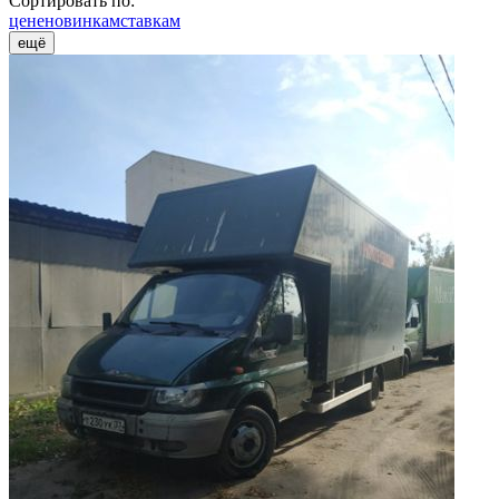
Сортировать по:
цене
новинкам
ставкам
ещё