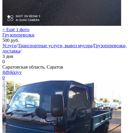
+ Ещё 1 фото
Грузоперевозки
500
руб.
Услуги
/
Транспортные услуги, вывоз мусора
/
Грузоперевозки,
доставка
/
3 дня
0
Саратовская область, Саратов
jhfhjkkiyv
0