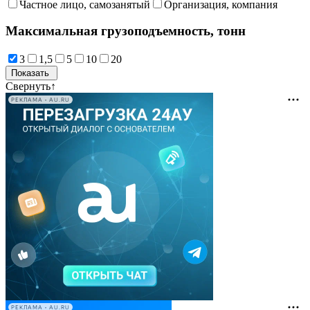
Частное лицо, самозанятый
Организация, компания
Максимальная грузоподъемность, тонн
3
1,5
5
10
20
Свернуть
↑
РЕКЛАМА • AU.RU
РЕКЛАМА • AU.RU