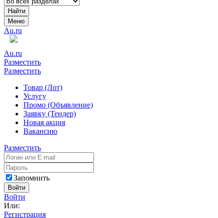
Найти
Меню
Au.ru
Au.ru
Разместить
Разместить
Товар (Лот)
Услугу
Промо (Объявление)
Заявку (Тендер)
Новая акция
Вакансию
Разместить
Запомнить
Войти
Войти
Или:
Регистрация