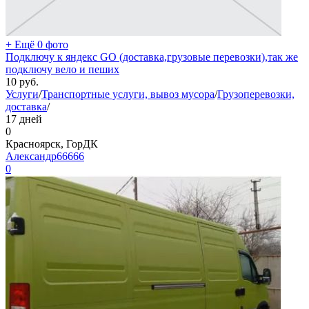
+ Ещё 0 фото
Подключу к яндекс GO (доставка,грузовые перевозки),так же
подключу вело и пеших
10
руб.
Услуги
/
Транспортные услуги, вывоз мусора
/
Грузоперевозки,
доставка
/
17 дней
0
Красноярск, ГорДК
Александр66666
0