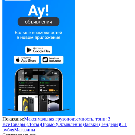
Показаны:
Максимальная грузоподъемность, тонн: 3
Все
Товары (Лоты)
Промо (Объявления)
Заявки (Тендеры)
С 1
рубля
Магазины