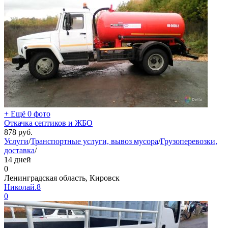
+ Ещё 0 фото
Откачка септиков и ЖБО
878
руб.
Услуги
/
Транспортные услуги, вывоз мусора
/
Грузоперевозки,
доставка
/
14 дней
0
Ленинградская область, Кировск
Николай.8
0