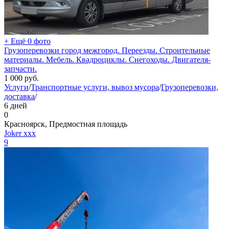
+ Ещё 0 фото
Грузоперевозки город межгород. Переезды. Строительные
материалы. Мебель. Квадроциклы. Снегоходы. Двигателя-
запчасти.
1 000
руб.
Услуги
/
Транспортные услуги, вывоз мусора
/
Грузоперевозки,
доставка
/
6 дней
0
Красноярск, Предмостная площадь
Joker xxx
9