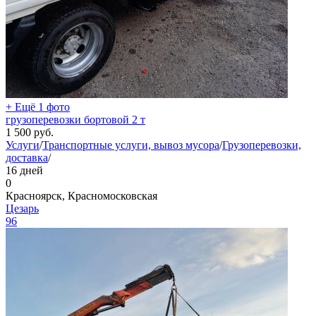
+ Ещё 1 фото
грузоперевозки бортовой 2 т
1 500
руб.
Услуги
/
Транспортные услуги, вывоз мусора
/
Грузоперевозки,
доставка
/
16 дней
0
Красноярск, Красномосковская
Цезарь
96