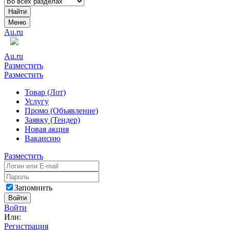
Найти
Меню
Au.ru
Au.ru
Разместить
Разместить
Товар (Лот)
Услугу
Промо (Объявление)
Заявку (Тендер)
Новая акция
Вакансию
Разместить
Запомнить
Войти
Войти
Или:
Регистрация