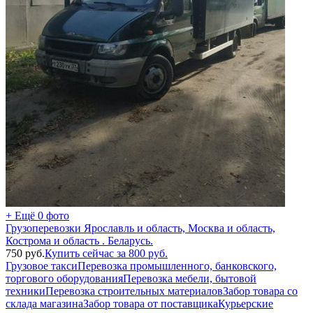
+ Ещё 0 фото
Грузоперевозки Ярославль и область, Москва и область,
Кострома и область . Беларусь.
750
руб.
Купить сейчас за
800
руб.
Грузовое такси
Перевозка промышленного, банковского,
торгового оборудования
Перевозка мебели, бытовой
техники
Перевозка строительных материалов
Забор товара со
склада магазина
Забор товара от поставщика
Курьерские