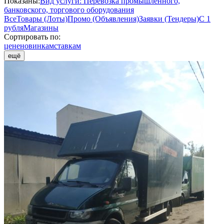
Показаны:
Вид услуги: Перевозка промышленного,
банковского, торгового оборудования
Все
Товары (Лоты)
Промо (Объявления)
Заявки (Тендеры)
С 1
рубля
Магазины
Сортировать по:
цене
новинкам
ставкам
ещё