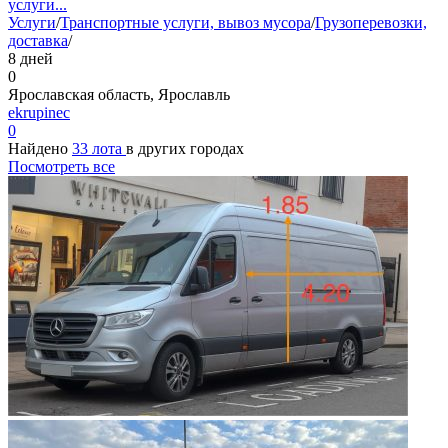
услуги
...
Услуги
/
Транспортные услуги, вывоз мусора
/
Грузоперевозки,
доставка
/
8 дней
0
Ярославская область, Ярославль
ekrupinec
0
Найдено
33 лота
в других городах
Посмотреть все