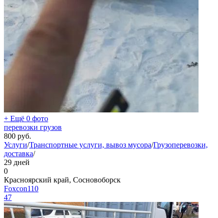
+ Ещё 0 фото
перевозки грузов
800
руб.
Услуги
/
Транспортные услуги, вывоз мусора
/
Грузоперевозки,
доставка
/
29 дней
0
Красноярский край, Сосновоборск
Foxcon110
47