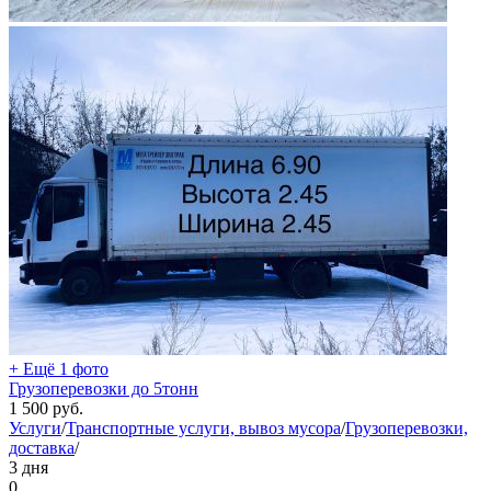
+ Ещё 1 фото
Грузоперевозки до 5тонн
1 500
руб.
Услуги
/
Транспортные услуги, вывоз мусора
/
Грузоперевозки,
доставка
/
3 дня
0