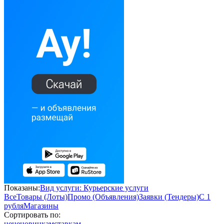
Показаны:
Вид услуги: Курьерские услуги
Все
Товары (Лоты)
Промо (Объявления)
Заявки (Тендеры)
С 1
рубля
Магазины
Сортировать по:
цене
новинкам
ставкам