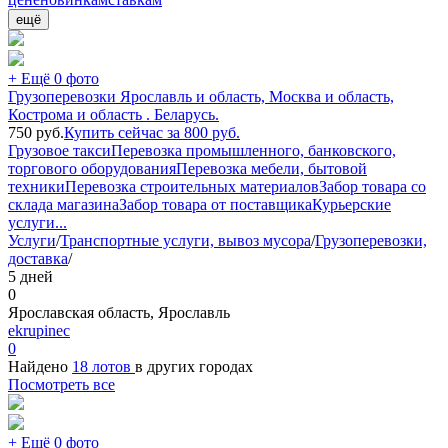
ещё
+ Ещё 0 фото
Грузоперевозки Ярославль и область, Москва и область,
Кострома и область . Беларусь.
750
руб.
Купить сейчас за
800
руб.
Грузовое такси
Перевозка промышленного, банковского,
торгового оборудования
Перевозка мебели, бытовой
техники
Перевозка строительных материалов
Забор товара со
склада магазина
Забор товара от поставщика
Курьерские
услуги
...
Услуги
/
Транспортные услуги, вывоз мусора
/
Грузоперевозки,
доставка
/
5 дней
0
Ярославская область, Ярославль
ekrupinec
0
Найдено
18 лотов
в других городах
Посмотреть все
+ Ещё 0 фото