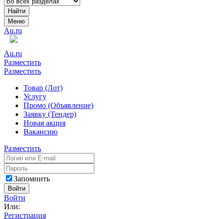
Найти
Меню
Au.ru
Au.ru
Разместить
Разместить
Товар (Лот)
Услугу
Промо (Объявление)
Заявку (Тендер)
Новая акция
Вакансию
Разместить
Запомнить
Войти
Войти
Или:
Регистрация