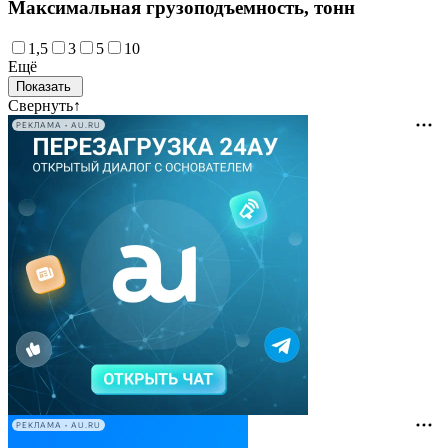
Максимальная грузоподъемность, тонн
1,5
3
5
10
Ещё
Свернуть
↑
РЕКЛАМА • AU.RU
РЕКЛАМА • AU.RU