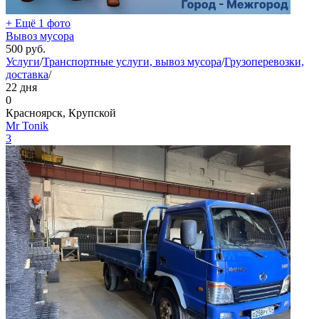
+ Ещё 1 фото
Вывоз мусора
500
руб.
Услуги
/
Транспортные услуги, вывоз мусора
/
Грузоперевозки,
доставка
/
22 дня
0
Красноярск, Крупской
Mr Tonik
3