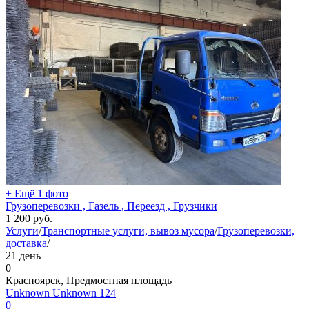
+ Ещё 1 фото
Грузоперевозки , Газель , Переезд , Грузчики
1 200
руб.
Услуги
/
Транспортные услуги, вывоз мусора
/
Грузоперевозки,
доставка
/
21 день
0
Красноярск, Предмостная площадь
Unknown Unknown 124
0