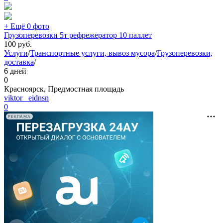
+ Ещё 0 фото
Грузоперевозки 5т рефрежератор 10 паллет
100
руб.
Услуги
/
Транспортные услуги, вывоз мусора
/
Грузоперевозки,
доставка
/
6 дней
0
Красноярск, Предмостная площадь
viktor_ eidnsn
0
РЕКЛАМА