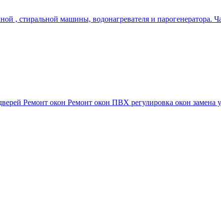
ой , стиральной машины, водонагревателя и парогенератора. Ча
дверей Ремонт окон Ремонт окон ПВХ регулировка окон замена уп