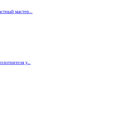
стный мастер...
лотнителя у...