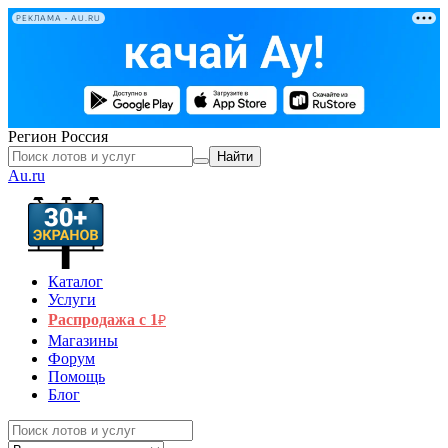
РЕКЛАМА • AU.RU
Регион
Россия
Найти
Au.ru
Каталог
Услуги
Распродажа с 1
₽
Магазины
Форум
Помощь
Блог