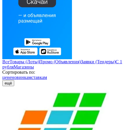
Все
Товары (Лоты)
Промо (Объявления)
Заявки (Тендеры)
С 1
рубля
Магазины
Сортировать по:
цене
новинкам
ставкам
ещё