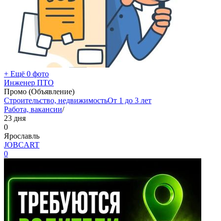
+ Ещё 0 фото
Инженер ПТО
Промо (Объявление)
Строительство, недвижимость
От 1 до 3 лет
Работа, вакансии
/
23 дня
0
Ярославль
JOBCART
0