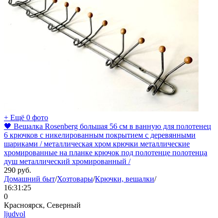
+ Ещё 0 фото
🖤 Вешалка Rosenberg большая 56 см в ванную для полотенец
6 крючков с никелированным покрытием с деревянными
шариками / металлическая хром крючки металлические
хромированные на планке крючок под полотенце полотенца
душ металлический хромированный /
290
руб.
Домашний быт
/
Хозтовары
/
Крючки, вешалки
/
16:31:25
0
Красноярск, Северный
ljudvol