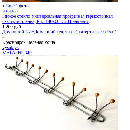
+ Ещё 1 фото
и видео
Гибкое стекло Универсальная прозрачная термостойкая
скатерть-пленка, Р-р: 140х60. см В наличии
1 200
руб.
Домашний быт
/
Домашний текстиль
/
Скатерти, салфетки
/
4
Красноярск, Зелёная Роща
vysokiys
МАГАЗИН
349