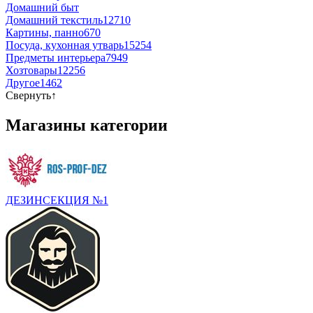
Домашний быт
Домашний текстиль
12710
Картины, панно
670
Посуда, кухонная утварь
15254
Предметы интерьера
7949
Хозтовары
12256
Другое
1462
Свернуть
↑
Магазины категории
ДЕЗИНСЕКЦИЯ №1