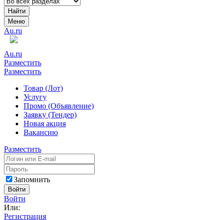
Найти
Меню
Au.ru
Au.ru
Разместить
Разместить
Товар (Лот)
Услугу
Промо (Объявление)
Заявку (Тендер)
Новая акция
Вакансию
Разместить
Запомнить
Войти
Войти
Или:
Регистрация