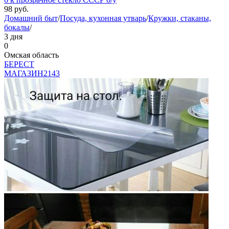
98
руб.
Домашний быт
/
Посуда, кухонная утварь
/
Кружки, стаканы,
бокалы
/
3 дня
0
Омская область
БEPECT
МАГАЗИН
2143