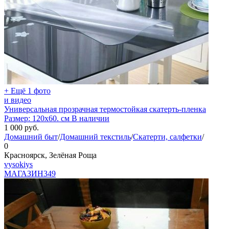
+ Ещё 1 фото
и видео
Универсальная прозрачная термостойкая скатерть-пленка
Размер: 120х60. см В наличии
1 000
руб.
Домашний быт
/
Домашний текстиль
/
Скатерти, салфетки
/
0
Красноярск, Зелёная Роща
vysokiys
МАГАЗИН
349