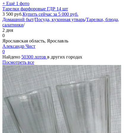
+ Ещё 1 фото
Тарелки фарфоровые ГДР 14 шт
3 500
руб.
Купить сейчас за
5 000
руб.
Домашний быт
/
Посуда, кухонная утварь
/
Тарелки, блюда,
салатники
/
2 дня
0
Ярославская область, Ярославль
Александр Чист
0
Найдено
50300 лотов
в других городах
Посмотреть все