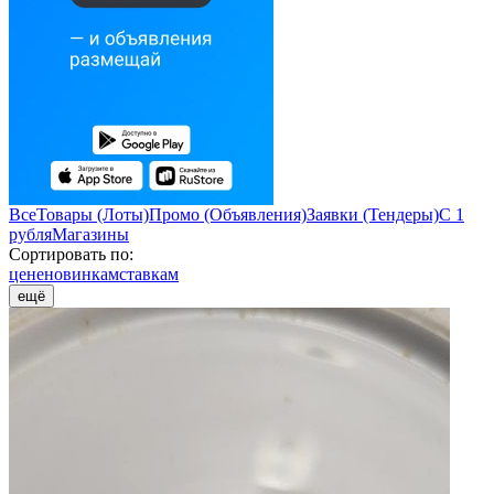
Все
Товары (Лоты)
Промо (Объявления)
Заявки (Тендеры)
С 1
рубля
Магазины
Сортировать по:
цене
новинкам
ставкам
ещё