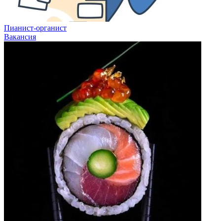
Пианист-органист
Вакансия