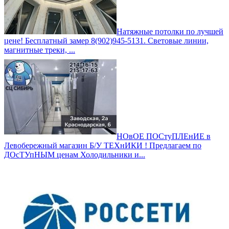
Натяжные потолки по лучшей
цене! Бесплатный замер 8(902)945-5131. Световые линии,
магнитные треки, ...
НОвОЕ ПОСтуПЛЕнИЕ в
Левобережный магазин Б/У ТЕХнИКИ ! Предлагаем по
ДОсТУпНЫМ ценам Холодильники и...