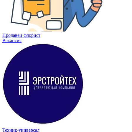
Продавец-флорист
Вакансия
Техник-универсал