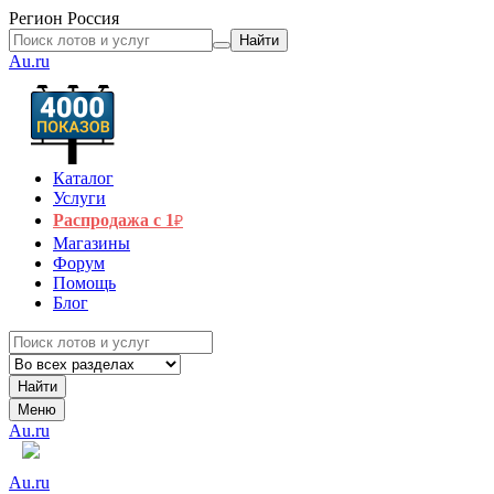
Регион
Россия
Найти
Au.ru
Каталог
Услуги
Распродажа с 1
₽
Магазины
Форум
Помощь
Блог
Найти
Меню
Au.ru
Au.ru