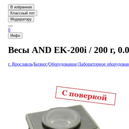
В избранное
Классный лот
Модератору
0
Инфо
Весы AND EK-200i / 200 г, 0.0
г. Ярославль
/
Бизнес
/
Оборудование
/
Лабораторное оборудован